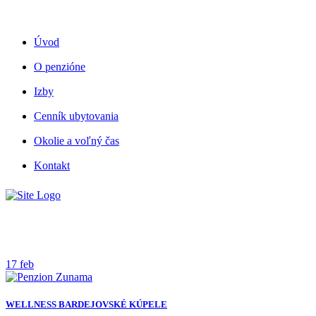
Skip
to
content
Úvod
O penzióne
Izby
Cenník ubytovania
Okolie a voľný čas
Kontakt
Nezaradené
17
feb
WELLNESS BARDEJOVSKÉ KÚPELE