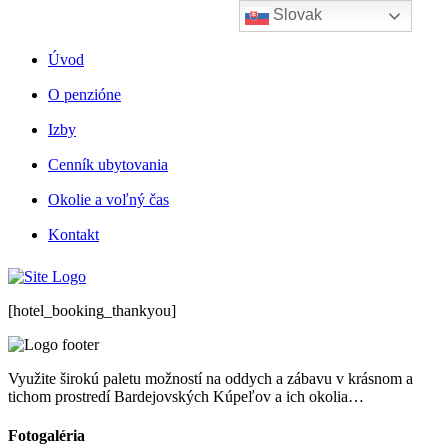
Slovak
Skip
to
content
Úvod
O penzióne
Izby
Cenník ubytovania
Okolie a voľný čas
Kontakt
[hotel_booking_thankyou]
Využite širokú paletu možností na oddych a zábavu v krásnom a
tichom prostredí Bardejovských Kúpeľov a ich okolia…
Fotogaléria