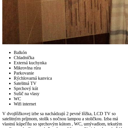
Balkón
Chladnička
Externá kuchynka
Mikrovlna rúra
Parkovanie
Rýchlovarná kanvica
Satelitná TV
Sprchový kút
Sušič na vlasy
WC
Wifi internet
V dvojlôžkovej izbe sa nachádzajú 2 pevné lôžka, LCD TV so
satelitným príjmom, stolík s nočnou lampou a stoličkou. Izba má
vlastnú kúpeľňu so sprchovým kútom , WC, umývadlom, tekutým