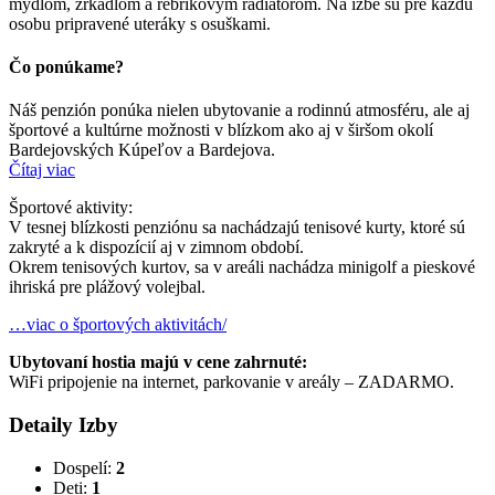
mydlom, zrkadlom a rebríkovým radiátorom. Na izbe sú pre každú
osobu pripravené uteráky s osuškami.
Čo ponúkame?
Náš penzión ponúka nielen ubytovanie a rodinnú atmosféru, ale aj
športové a kultúrne možnosti v blízkom ako aj v širšom okolí
Bardejovských Kúpeľov a Bardejova.
Čítaj viac
Športové aktivity:
V tesnej blízkosti penziónu sa nachádzajú tenisové kurty, ktoré sú
zakryté a k dispozícií aj v zimnom období.
Okrem tenisových kurtov, sa v areáli nachádza minigolf a pieskové
ihriská pre plážový volejbal.
…viac o športových aktivitách/
Ubytovaní hostia majú v cene zahrnuté:
WiFi pripojenie na internet, parkovanie v areály – ZADARMO.
Detaily Izby
Dospelí:
2
Deti:
1