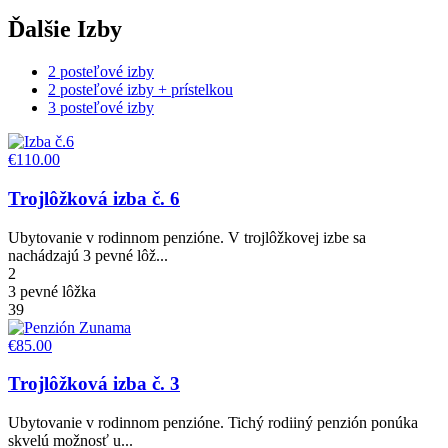
Ďalšie Izby
2 posteľové izby
2 posteľové izby + prístelkou
3 posteľové izby
€110.00
Trojlôžková izba č. 6
Ubytovanie v rodinnom penzióne. V trojlôžkovej izbe sa
nachádzajú 3 pevné lôž...
2
3 pevné lôžka
39
€85.00
Trojlôžková izba č. 3
Ubytovanie v rodinnom penzióne. Tichý rodiiný penzión ponúka
skvelú možnosť u...