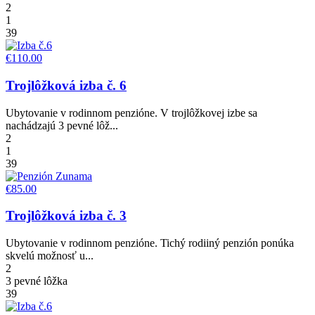
2
1
39
€110.00
Trojlôžková izba č. 6
Ubytovanie v rodinnom penzióne. V trojlôžkovej izbe sa
nachádzajú 3 pevné lôž...
2
1
39
€85.00
Trojlôžková izba č. 3
Ubytovanie v rodinnom penzióne. Tichý rodiiný penzión ponúka
skvelú možnosť u...
2
3 pevné lôžka
39