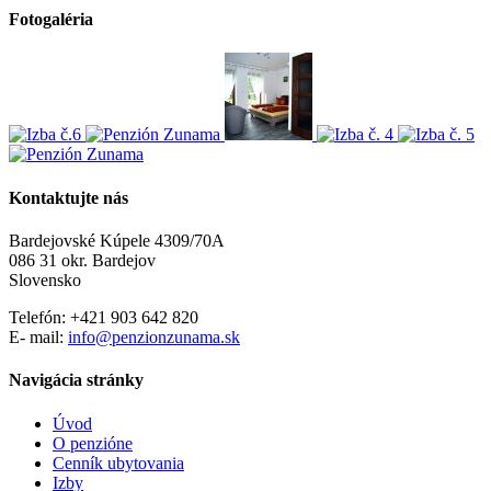
Fotogaléria
Kontaktujte nás
Bardejovské Kúpele 4309/70A
086 31 okr. Bardejov
Slovensko
Telefón: +421 903 642 820
E- mail:
info@penzionzunama.sk
Navigácia stránky
Úvod
O penzióne
Cenník ubytovania
Izby