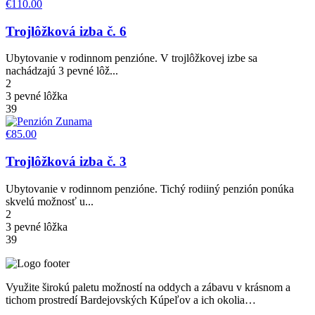
€110.00
Trojlôžková izba č. 6
Ubytovanie v rodinnom penzióne. V trojlôžkovej izbe sa
nachádzajú 3 pevné lôž...
2
3 pevné lôžka
39
€85.00
Trojlôžková izba č. 3
Ubytovanie v rodinnom penzióne. Tichý rodiiný penzión ponúka
skvelú možnosť u...
2
3 pevné lôžka
39
Využite širokú paletu možností na oddych a zábavu v krásnom a
tichom prostredí Bardejovských Kúpeľov a ich okolia…