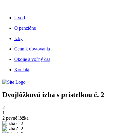
Skip
to
content
Úvod
O penzióne
Izby
Cenník ubytovania
Okolie a voľný čas
Kontakt
Dvojlôžková izba s prístelkou č. 2
2
1
2 pevné lôžka